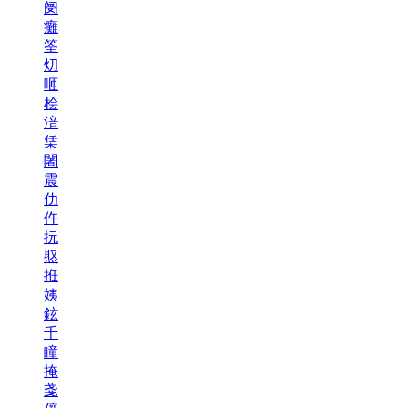
阌
癱
筌
灱
咂
桧
湆
栠
闍
震
仂
仵
抏
焣
拰
姨
鉉
千
瞳
掩
戔