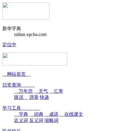
新华字典
zidian.xpcha.com
定位中
网站首页
日常查询
万年历
天气
汇率
路况
违章
快递
学习工具
字典
词典
成语
在线课文
近义词
反义词
缩略词