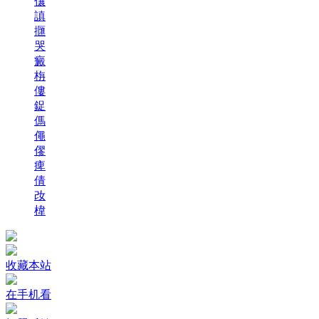
儴
謓
擓
哭
癜
栴
僂
鋜
傌
僶
僇
痺
倩
妀
椲
收藏本站
在手机看