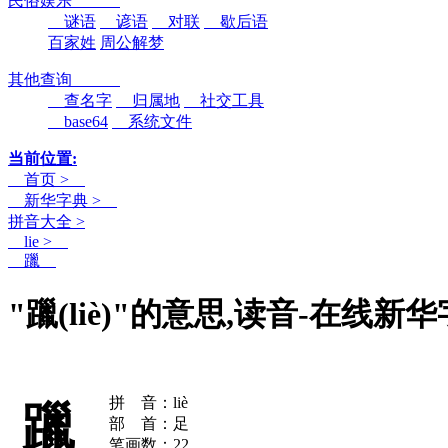
民俗娱乐
谜语
谚语
对联
歇后语
百家姓
周公解梦
其他查询
查名字
归属地
社交工具
base64
系统文件
当前位置:
首页 >
新华字典 >
拼音大全 >
lie >
躐
"躐(liè)"的意思,读音-在线新
拼 音：liè
躐
部 首：足
笔画数：22