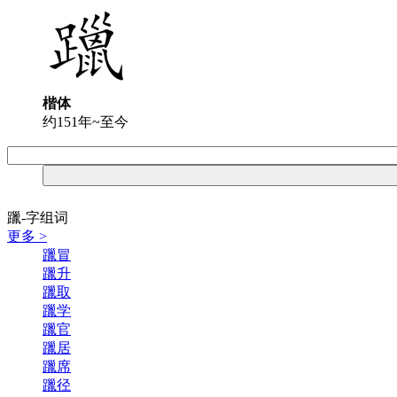
楷体
约151年~至今
躐-字组词
更多 >
躐冒
躐升
躐取
躐学
躐官
躐居
躐席
躐径