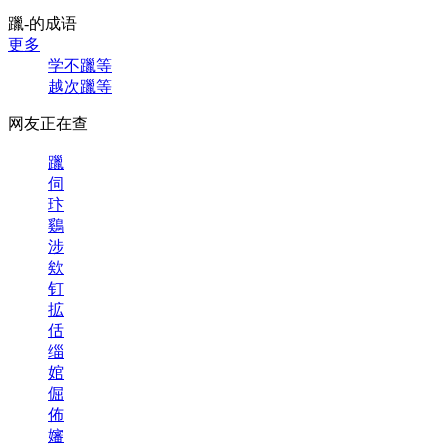
躐-的成语
更多
学不躐等
越次躐等
网友正在查
躐
伺
玣
鷄
涉
欸
钉
拡
佸
缁
婠
倔
佈
嬸