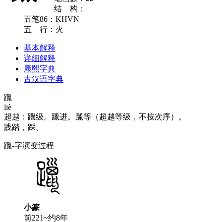
结 构：
五笔86：KHVN
五 行：火
基本解释
详细解释
康熙字典
古汉语字典
躐
liè
超越：躐级。躐进。躐等（超越等级，不按次序）。
践踏，踩。
躐-字演变过程
小篆
前221~约8年